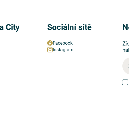
a City
Sociální sítě
N
Zí
Facebook
na
Instagram