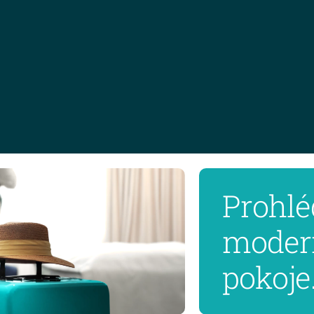
Prohlé
moder
pokoje