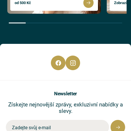
od 500 Kč
Zobrazit 
Newsletter
Získejte nejnovější zprávy, exkluzivní nabídky a
slevy.