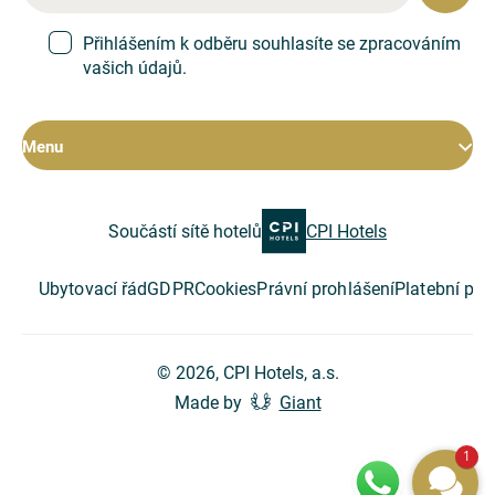
Přihlášením k odběru souhlasíte se zpracováním
vašich údajů.
Menu
Pokoje
Součástí sítě hotelů
CPI Hotels
Hotel
Restaurace
Konference
Ubytovací řád
GDPR
Cookies
Právní prohlášení
Platební po
Speciální nabídky
O společnosti
© 2026, CPI Hotels, a.s.
Made by
Giant
Tipy na výlet
Kontakt
1
Vouchery
Eventy