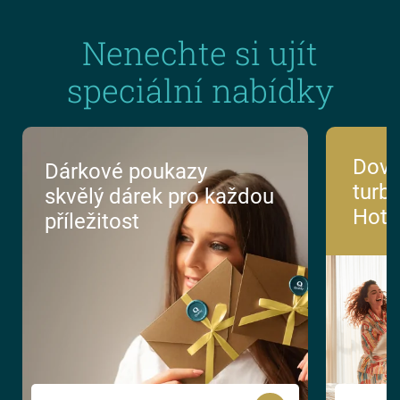
Nenechte si ujít
speciální nabídky
Dovo
Dárkové poukazy
turbu
skvělý dárek pro každou
Hote
příležitost