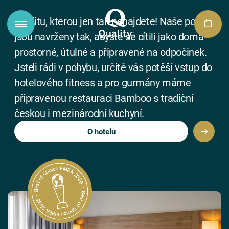
Qualitu, kterou jen tak nenajdete! Naše pokoje
jsou navrženy tak, abyste se cítili jako doma ⁠⁠⁠⁠⁠⁠⁠⁠⁠-⁠⁠⁠⁠⁠⁠⁠⁠⁠
prostorné, útulné a připravené na odpočinek.
Jste⁠⁠⁠⁠⁠⁠⁠⁠⁠-⁠⁠⁠⁠⁠⁠⁠⁠⁠li rádi v pohybu, určitě vás potěší vstup do
hotelového fitness a pro gurmány máme
připravenou restauraci Bamboo s tradiční
českou i mezinárodní kuchyní.
O hotelu