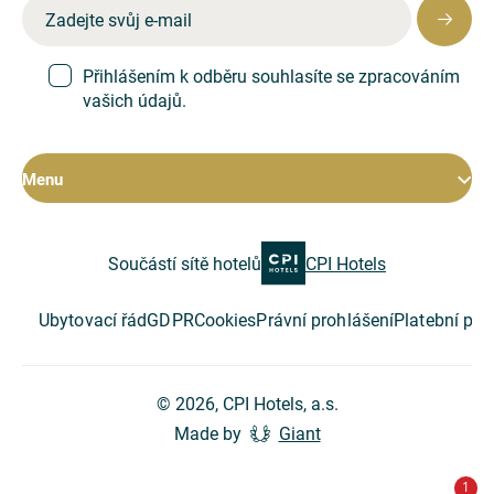
Přihlášením k odběru souhlasíte se zpracováním
vašich údajů.
Menu
CS
EN
DE
Pokoje
Součástí sítě hotelů
CPI Hotels
Hotel
Restaurace
Konference
Ubytovací řád
GDPR
Cookies
Právní prohlášení
Platební po
Speciální nabídky
O společnosti
© 2026, CPI Hotels, a.s.
Made by
Giant
Tipy na výlet
Kontakt
1