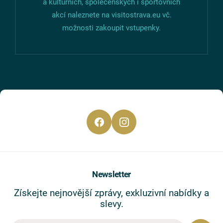
a kulturních, společenských i sportovních
akcí naleznete na
visitostrava.eu
vč.
možnosti zakoupit vstupenky.
Newsletter
Získejte nejnovější zprávy, exkluzivní nabídky a
slevy.