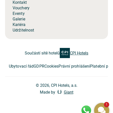
Kontakt
Vouchery
Eventy
Galerie
Kariéra
Udržitelnost
Součástí sítě hotelů
CPI Hotels
Ubytovací řád
GDPR
Cookies
Právní prohlášení
Platební po
© 2026, CPI Hotels, a.s.
Made by
Giant
1