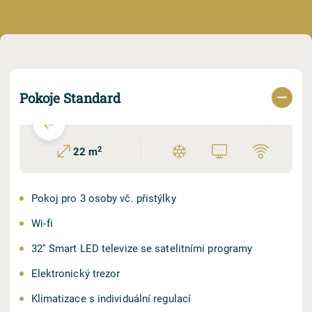
Pokoje Standard
CS
EN
DE
2
22 m
Pokoj pro 3 osoby vč. přistýlky
Wi⁠⁠⁠⁠⁠-⁠⁠⁠⁠⁠fi
32'' Smart LED televize se satelitními programy
Elektronický trezor
Klimatizace s individuální regulací