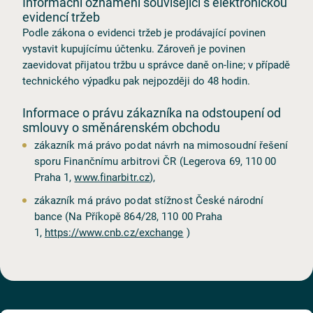
Informační oznámení související s elektronickou
evidencí tržeb
Podle zákona o evidenci tržeb je prodávající povinen
vystavit kupujícímu účtenku. Zároveň je povinen
zaevidovat přijatou tržbu u správce daně on⁠⁠-⁠⁠line; v případě
technického výpadku pak nejpozději do 48 hodin.
Informace o právu zákazníka na odstoupení od
smlouvy o směnárenském obchodu
CS
EN
DE
zákazník má právo podat návrh na mimosoudní řešení
sporu Finančnímu arbitrovi ČR (Legerova 69, 110 00
Praha 1,
www.finarbitr.cz
),
zákazník má právo podat stížnost České národní
bance (Na Příkopě 864/28, 110 00 Praha
1,
https://www.cnb.cz/exchange
)