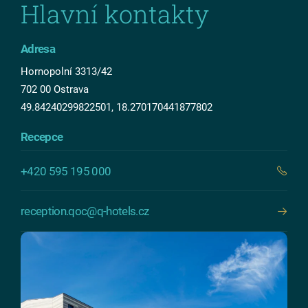
Hlavní kontakty
Adresa
Hornopolní 3313/42
702 00 Ostrava
49.84240299822501, 18.270170441877802
Recepce
+420 595 195 000
reception.qoc@q-hotels.cz