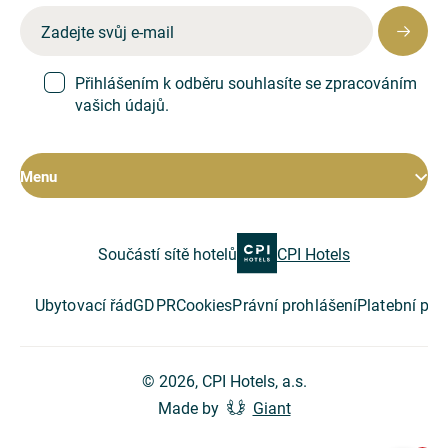
Přihlášením k odběru souhlasíte se zpracováním
vašich údajů.
Menu
Pokoje
Součástí sítě hotelů
CPI Hotels
Hotel
Restaurace
Konference
Ubytovací řád
GDPR
Cookies
Právní prohlášení
Platební po
Speciální nabídky
O společnosti
© 2026, CPI Hotels, a.s.
Made by
Giant
Tipy na výlet
Kontakt