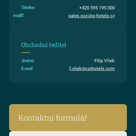
Telefon
+420 5
95 195 000
sales.qoc@q-hotels.c
z
Obchodní ředitel
Jméno
Filip Vítek
E⁠-⁠mail
f.vitek@cpihotels.com
Kontaktní formulář