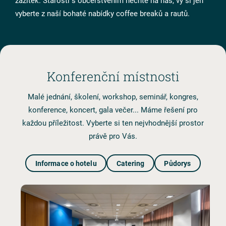
zážitek. Starosti s občerstvením nechte na nás, vy si jen
vyberte z naší bohaté nabídky coffee breaků a rautů.
Konferenční místnosti
CS
EN
DE
Malé jednání, školení, workshop, seminář, kongres,
konference, koncert, gala večer... Máme řešení pro
každou příležitost. Vyberte si ten nejvhodnější prostor
právě pro Vás.
Informace o hotelu
Catering
Půdorys