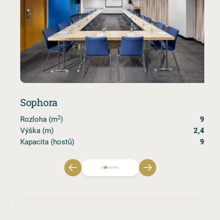
Sophora
M
2
18
Rozloha (m
)
97
R
27
Výška (m)
2,46
V
80
Kapacita (hostů)
90
K