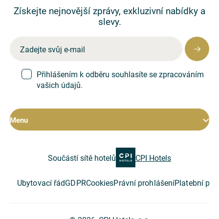
Získejte nejnovější zprávy, exkluzivní nabídky a
slevy.
Přihlášením k odběru souhlasíte se zpracováním
vašich údajů.
Menu
Pokoje
Součástí sítě hotelů
CPI Hotels
Hotel
Restaurace
Konference
Ubytovací řád
GDPR
Cookies
Právní prohlášení
Platební po
Speciální nabídky
O společnosti